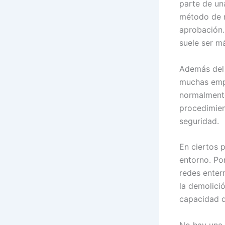
parte de un
método de r
aprobación.
suele ser má
Además del 
muchas empr
normalmente
procedimien
seguridad.
En ciertos 
entorno. Por
redes enter
la demolició
capacidad d
No hay una l