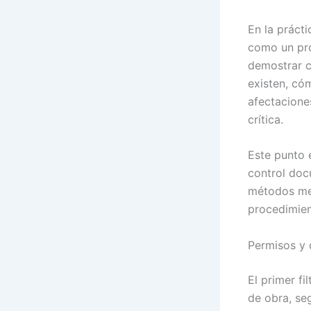
En la prácti
como un pro
demostrar c
existen, cóm
afectaciones
crítica.
Este punto 
control doc
métodos mec
procedimien
Permisos y 
El primer fi
de obra, seg