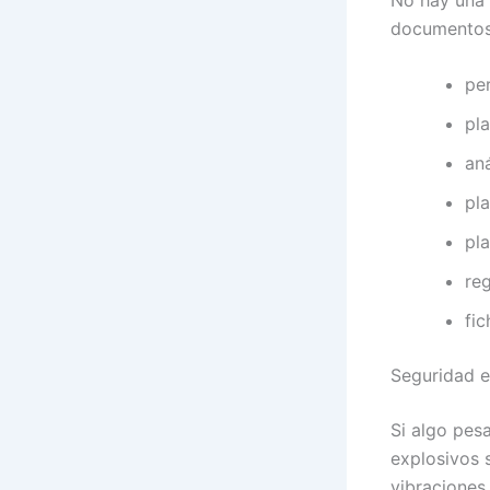
documentos 
pe
pl
aná
pl
pl
re
fic
Seguridad e
Si algo pesa
explosivos 
vibraciones