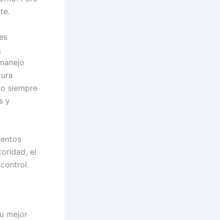
te.
es
,
 manejo
tura
 no siempre
s y
ientos
oridad, el
control.
su mejor