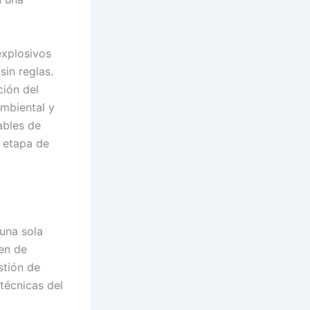
explosivos
sin reglas.
ción del
ambiental y
ables de
 etapa de
una sola
en de
stión de
técnicas del