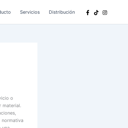
ducto
Servicios
Distribución
vicio o
 material.
nciones,
a normativa
n una