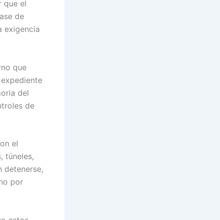
 que el
fase de
a exigencia
rno que
 expediente
oria del
ntroles de
on el
, túneles,
n detenerse,
ino por
ro estos