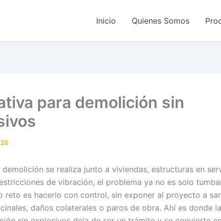
Inicio
Quienes Somos
Pro
tiva para demolición sin
sivos
026
demolición se realiza junto a viviendas, estructuras en ser
estricciones de vibración, el problema ya no es solo tumbar
o reto es hacerlo con control, sin exponer al proyecto a sa
cinales, daños colaterales o paros de obra. Ahí es donde l
ción sin explosivos deja de ser un trámite y se convierte e