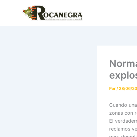
Ir
al
contenido
Norma
explo
Por
/
28/06/2
Cuando una 
zonas con r
El verdader
reclamos ve
para demoli