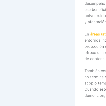
desempeño a
ese benefic
polvo, ruid
y afectació
En
áreas ur
entornos in
protección 
ofrece una 
de contenció
También con
no termina c
acopio temp
Cuando este
demolición, 