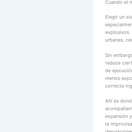
Cuando el m
Elegir un si
especialmen
explosivos.
urbanas, ce
Sin embargo,
reduce ciert
de ejecució
menos expos
correcta ing
Ahí es dond
acompañami
expansión y
la improvis
desviaciones