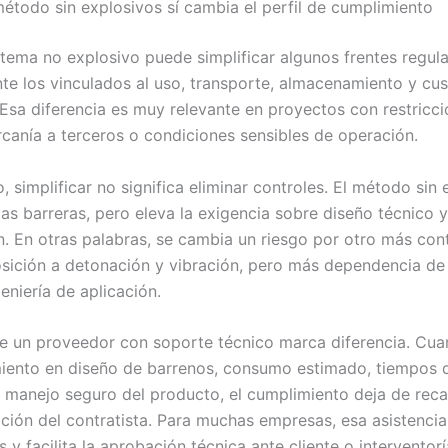
étodo sin explosivos sí cambia el perfil de cumplimiento
stema no explosivo puede simplificar algunos frentes regula
te los vinculados al uso, transporte, almacenamiento y cu
 Esa diferencia es muy relevante en proyectos con restricc
rcanía a terceros o condiciones sensibles de operación.
 simplificar no significa eliminar controles. El método sin
as barreras, pero eleva la exigencia sobre diseño técnico y
n. En otras palabras, se cambia un riesgo por otro más cont
ición a detonación y vibración, pero más dependencia de
eniería de aplicación.
e un proveedor con soporte técnico marca diferencia. Cu
ento en diseño de barrenos, consumo estimado, tiempos 
 manejo seguro del producto, el cumplimiento deja de reca
ación del contratista. Para muchas empresas, esa asistenci
 y facilita la aprobación técnica ante cliente o interventorí