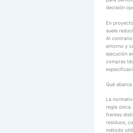
decisión ope
En proyecto
suele reduci
Al contrario
entorno y c
ejecución e
compras téc
especificaci
Qué abarca 
La normativ
regla única
frentes dist
residuos, c
método util