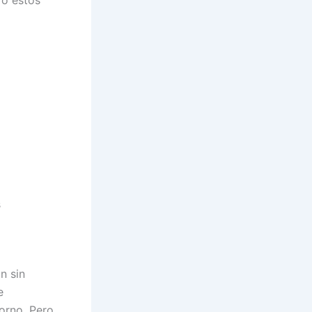
s
n sin
e
orno. Pero