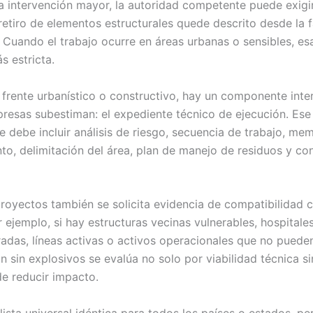
a intervención mayor, la autoridad competente puede exigir
etiro de elementos estructurales quede descrito desde la 
 Cuando el trabajo ocurre en áreas urbanas o sensibles, es
s estricta.
frente urbanístico o constructivo, hay un componente inte
esas subestiman: el expediente técnico de ejecución. Ese
 debe incluir análisis de riesgo, secuencia de trabajo, mem
to, delimitación del área, plan de manejo de residuos y co
proyectos también se solicita evidencia de compatibilidad c
 ejemplo, si hay estructuras vecinas vulnerables, hospitales
radas, líneas activas o activos operacionales que no puede
n sin explosivos se evalúa no solo por viabilidad técnica s
e reducir impacto.
ista universal idéntica para todos los países o estados, pe