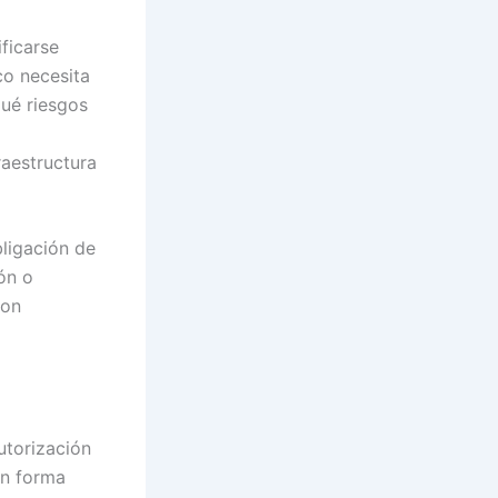
ificarse
co necesita
ué riesgos
raestructura
bligación de
ón o
con
autorización
ón forma