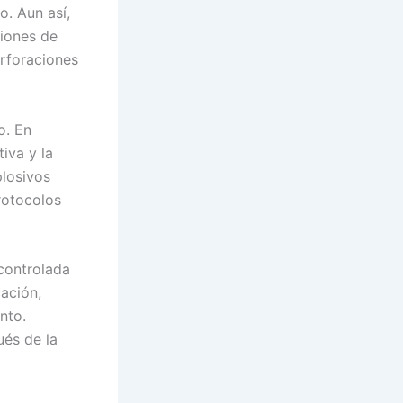
. Aun así,
siones de
erforaciones
o. En
iva y la
plosivos
rotocolos
controlada
cación,
nto.
ués de la