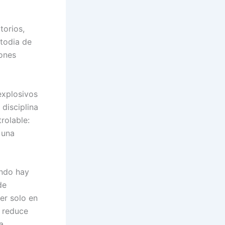
torios,
stodia de
iones
 explosivos
 disciplina
rolable:
 una
ando hay
de
er solo en
a reduce
a.