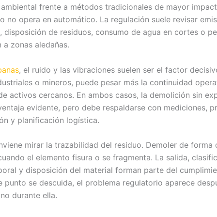
mbiental frente a métodos tradicionales de mayor impacto
io no opera en automático. La regulación suele revisar emi
o, disposición de residuos, consumo de agua en cortes o p
n a zonas aledañas.
banas
, el ruido y las vibraciones suelen ser el factor decisiv
dustriales o mineros, puede pesar más la continuidad operat
de activos cercanos. En ambos casos, la demolición sin ex
ventaja evidente, pero debe respaldarse con mediciones, p
n y planificación logística.
viene mirar la trazabilidad del residuo. Demoler de forma 
uando el elemento fisura o se fragmenta. La salida, clasifi
oral y disposición del material forman parte del cumplimie
 punto se descuida, el problema regulatorio aparece desp
no durante ella.